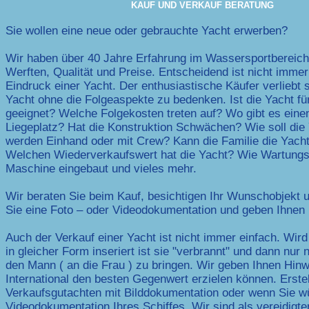
KAUF UND VERKAUF BERATUNG
Sie wollen eine neue oder gebrauchte Yacht erwerben?
Wir haben über 40 Jahre Erfahrung im Wassersportbereich
Werften, Qualität und Preise. Entscheidend ist nicht immer
Eindruck einer Yacht. Der enthusiastische Käufer verliebt s
Yacht ohne die Folgeaspekte zu bedenken. Ist die Yacht fü
geeignet? Welche Folgekosten treten auf? Wo gibt es eine
Liegeplatz? Hat die Konstruktion Schwächen? Wie soll die 
werden Einhand oder mit Crew? Kann die Familie die Yach
Welchen Wiederverkaufswert hat die Yacht? Wie Wartungsfr
Maschine eingebaut und vieles mehr.
Wir beraten Sie beim Kauf, besichtigen Ihr Wunschobjekt un
Sie eine Foto – oder Videodokumentation und geben Ihnen
Auch der Verkauf einer Yacht ist nicht immer einfach. Wird
in gleicher Form inseriert ist sie "verbrannt" und dann nur
den Mann ( an die Frau ) zu bringen. Wir geben Ihnen Hinw
International den besten Gegenwert erzielen können. Erstel
Verkaufsgutachten mit Bilddokumentation oder wenn Sie w
Videodokumentation Ihres Schiffes. Wir sind als vereidigte